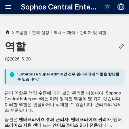
Sophos Central Enterprise
Deutsch
English
도움말
전역 설정
액세스 제어
관리자 및 역할
엔터프라이즈 슈퍼 관리자
Español
역할
Français
엔터프라이즈 관리자
2026. 5. 20.
Italiano
엔터프라이즈 지원 센터
日本語
'Enterprise Super Admin인 경우 관리자에게 역할을 할당할
수 있습니다.'
엔터프라이즈 읽기 전용
한국어
관리 역할은 책임 수준에 따라 보안 관리를 나눕니다. Sophos
Português (Br
Central Enterprise에는 미리 정의된 역할이 몇 가지 있습니다.
中文（繁體）
이러한 역할은 편집하거나 삭제할 수 없습니다. 관리자의 액세
스 수준입니다.
옵션은
엔터프라이즈 슈퍼 관리자
,
엔터프라이즈 관리자
,
엔터
프라이즈 지원 센터
또는
엔터프라이즈 읽기 전용
입니다.