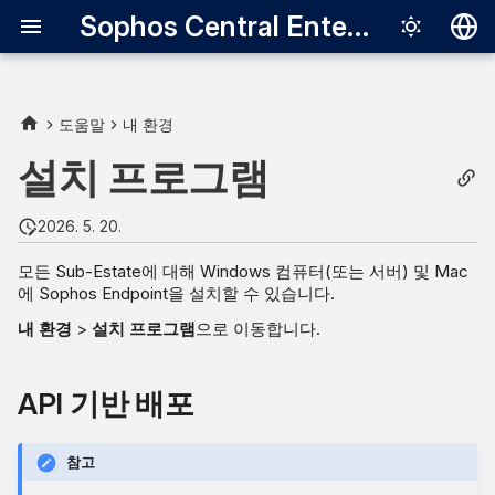
Sophos Central Enterprise
Deutsch
English
도움말
내 환경
Español
설치 프로그램
Français
2026. 5. 20.
Italiano
모든 Sub-Estate에 대해 Windows 컴퓨터(또는 서버) 및 Mac
日本語
에 Sophos Endpoint을 설치할 수 있습니다.
한국어
내 환경
>
설치 프로그램
으로 이동합니다.
Português (Br
API 기반 배포
中文（繁體）
참고