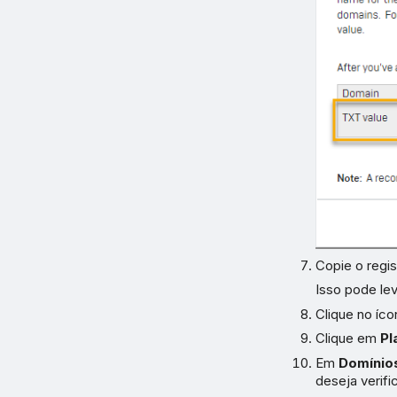
Copie o regi
Isso pode lev
Clique no íc
Clique em
Pl
Em
Domínio
deseja verific