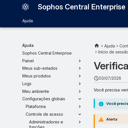
Sophos Central Enterprise
Ajuda
Ajuda
Ajuda
Conf
Início de sess
Sophos Central Enterprise
Painel
Verific
Meus sub-estados
Meus produtos
03/07/2026
Logs
Você precisa veri
Meu ambiente
Configurações globais
Você precis
Plataforma
Controle de acesso
Alerta
Administradores e
funções