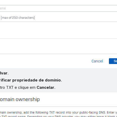
lvar
.
rificar propriedade de domínio
.
stro TXT e clique em
Cancelar
.