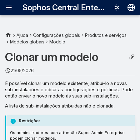
Sophos Central Enterprise
Deutsch
English
Ajuda
Configurações globais
Produtos e serviços
Modelos globais
Modelo
Español
Clonar um modelo
Français
Italiano
21/05/2026
日本語
É possível clonar um modelo existente, atribuí-lo a novas
sub-instalações e editar as configurações e políticas. Pode
한국어
então enviar o novo modelo às suas sub-instalações.
Português (Br
A lista de sub-instalações atribuídas não é clonada.
中文（繁體）
Restrição:
Os administradores com a função Super Admin Enterprise
podem clonar modelos.