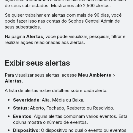
Personalizar colunas
de seus sub-estados. Mostramos até 2,500 alertas.
Se quiser trabalhar em alertas com mais de 90 dias, você
Adotar medidas contra os
pode fazer isso nas contas do Sophos Central Admin de
alertas
seus subestados.
Na página
Alertas
, você pode visualizar, pesquisar, filtrar e
Fechar alertas
realizar ações relacionadas aos alertas.
Subestado selecionado
Exibir seus alertas
Frequência de alerta por e-
mail
Para visualizar seus alertas, acesse
Meu Ambiente
>
Alertas
.
Exportar para CSV
A lista de alertas exibe detalhes sobre cada alerta:
Severidade
: Alta, Média ou Baixa.
Status
: Aberto, Fechado, Reaberto ou Resolvido.
Eventos
: Alguns alertas combinam vários eventos. Esta
coluna mostra o número de eventos.
Dispositivo
: O dispositivo no qual o evento ou eventos