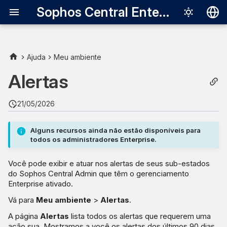
Sophos Central Enterprise
Deutsch
English
Ajuda
Meu ambiente
Exibir seus alertas
Español
Alertas
Français
Alertas com vários eventos
21/05/2026
Italiano
Alertas resolvidos
日本語
automaticamente
Alguns recursos ainda não estão disponíveis para
todos os administradores Enterprise.
한국어
Ver detalhes do alerta
Você pode exibir e atuar nos alertas de seus sub-estados
Português (Br
do Sophos Central Admin que têm o gerenciamento
Agrupar alertas
中文（繁體）
Enterprise ativado.
Vá para
Meu ambiente
>
Alertas
.
Filtrar alertas
A página
Alertas
lista todos os alertas que requerem uma
ação sua. Mostramos a você os alertas dos últimos 90 dias