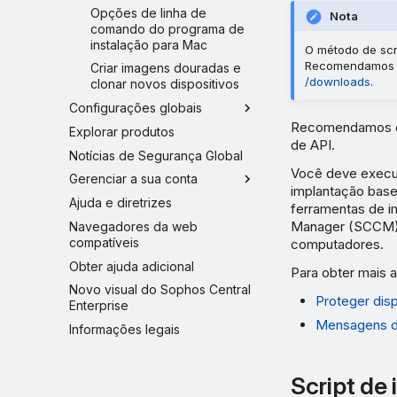
Opções de linha de
Nota
comando do programa de
instalação para Mac
O método de scr
Recomendamos q
Criar imagens douradas e
/downloads
.
clonar novos dispositivos
Configurações globais
Recomendamos qu
Explorar produtos
de API.
Notícias de Segurança Global
Você deve execut
Gerenciar a sua conta
implantação base
Ajuda e diretrizes
ferramentas de i
Manager (SCCM),
Navegadores da web
compatíveis
computadores.
Obter ajuda adicional
Para obter mais 
Novo visual do Sophos Central
Proteger disp
Enterprise
Mensagens de
Informações legais
Script de 