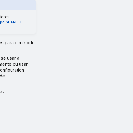
iores.
point API GET
es para o método
se usar a
mente ou usar
nfiguration
 de
s: