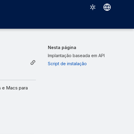
Deutsch
English
Español
Nesta página
Français
Implantação baseada em API
Script de instalação
Italiano
日本語
한국어
s e Macs para
Português (Brasil)
中文（繁體）