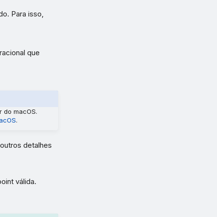
o. Para isso,
racional que
or do macOS.
macOS
.
 outros detalhes
int válida.