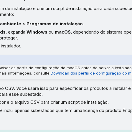
 de instalação e crie um script de instalação para cada subestad
imento:
ambiente
>
Programas de instalação
.
ads
, expanda
Windows
ou
macOS
, dependendo do sistema ope
proteger.
instalador.
aixar os perfis de configuração do macOS antes de baixar o instalad
mais informações, consulte
Download dos perfis de configuração do 
vo CSV. Você usará isso para especificar os produtos a instalar e
para esse subestado.
dor e o arquivo CSV para criar um script de instalação.
V inclui apenas subestados que têm uma licença do produto Endpo