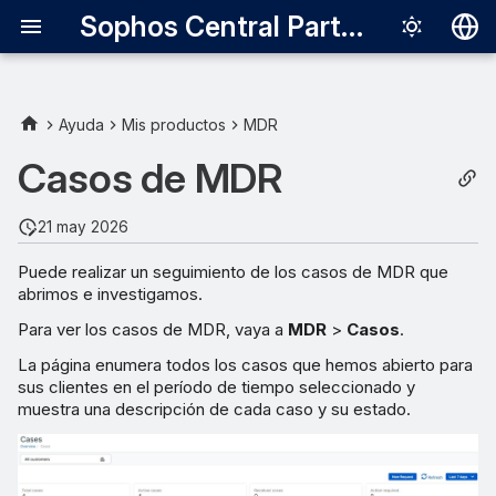
Sophos Central Partner
Deutsch
English
Ayuda
Mis productos
MDR
Detalles y mensajes del caso
Español
Casos de MDR
Français
Detalles del caso
21 may 2026
Italiano
Filtrar casos
Puede realizar un seguimiento de los casos de MDR que
日本語
abrimos e investigamos.
Estado
한국어
Para ver los casos de MDR, vaya a
MDR
>
Casos
.
Português (Br
La página enumera todos los casos que hemos abierto para
Tipo
sus clientes en el período de tiempo seleccionado y
中文（繁體）
muestra una descripción de cada caso y su estado.
Derivación