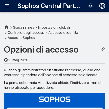
Sophos Central Partner
Deutsch
English
Guida in linea
Impostazioni globali
Controllo degli accessi
Accesso e identità
E-mail e password di Sophos
Español
Accesso Sophos
Central Partner
Français
Opzioni di accesso
Microsoft Entra ID
Italiano
21 mag 2026
日本語
Altri provider di identità
Quando gli amministratori effettuano l’accesso, quello che
한국어
vedranno dipenderà dall’opzione di accesso selezionata.
Português (Br
La prima schermata visualizzata chiede l'indirizzo e-mail che
hanno utilizzato per accedere.
中文（繁體）