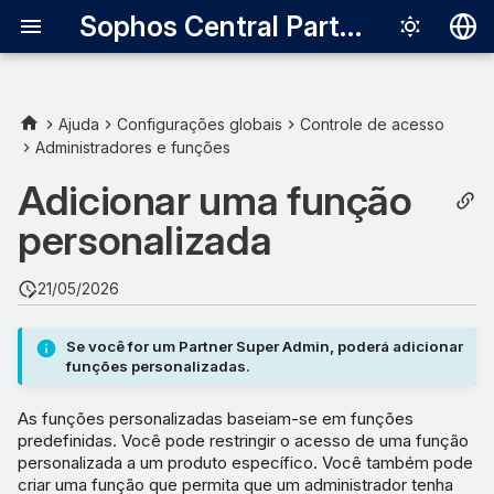
Sophos Central Partner
Deutsch
English
Ajuda
Configurações globais
Controle de acesso
Administradores e funções
Configurações
Español
compartilhadas
Adicionar uma função
Français
personalizada
Criar uma função
Italiano
日本語
21/05/2026
한국어
Se você for um Partner Super Admin, poderá adicionar
Português (Br
funções personalizadas.
中文（繁體）
As funções personalizadas baseiam-se em funções
predefinidas. Você pode restringir o acesso de uma função
personalizada a um produto específico. Você também pode
criar uma função que permita que um administrador tenha