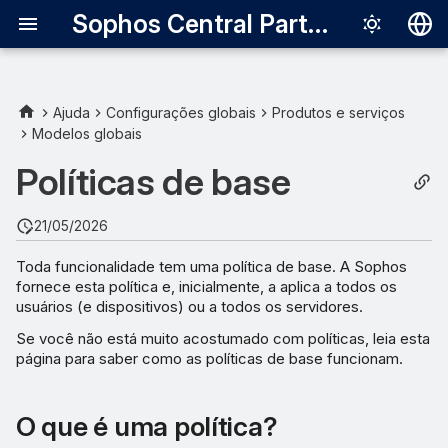
Sophos Central Partner
Deutsch
English
Ajuda
Configurações globais
Produtos e serviços
Modelos globais
Español
Políticas de base
Français
Italiano
21/05/2026
日本語
Toda funcionalidade tem uma política de base. A Sophos
fornece esta política e, inicialmente, a aplica a todos os
한국어
usuários (e dispositivos) ou a todos os servidores.
Português (Br
Se você não está muito acostumado com políticas, leia esta
página para saber como as políticas de base funcionam.
中文（繁體）
O que é uma política?