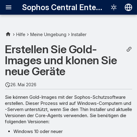
Sophos Central Enterprise
Deutsch
English
Hilfe
Meine Umgebung
Installer
Image einrichten
Español
Erstellen Sie Gold-
Français
Images und klonen Sie
Vorhandenes Gerät als Gold-
Image verwenden
Italiano
neue Geräte
日本語
So ermittelt Sophos, ob es
26. Mai 2026
sich bei der virtuellen
한국어
Maschine um einen Klon
Sie können Gold-Images mit der Sophos-Schutzsoftware
Português (Br
handelt
erstellen. Dieser Prozess wird auf Windows-Computern und
-Servern unterstützt, wenn Sie den Thin Installer und aktuelle
中文（繁體）
Versionen der Core-Agents verwenden. Sie benötigen die
Benachrichtigungsmodus
folgenden Versionen:
des Gold-Images
Windows 10 oder neuer