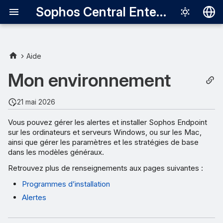
Sophos Central Enterprise
Deutsch
English
Aide
Español
Mon environnement
Français
21 mai 2026
Italiano
Vous pouvez gérer les alertes et installer Sophos Endpoint
日本語
sur les ordinateurs et serveurs Windows, ou sur les Mac,
ainsi que gérer les paramètres et les stratégies de base
한국어
dans les modèles généraux.
Português (Br
Retrouvez plus de renseignements aux pages suivantes :
中文（繁體）
Programmes d’installation
Alertes