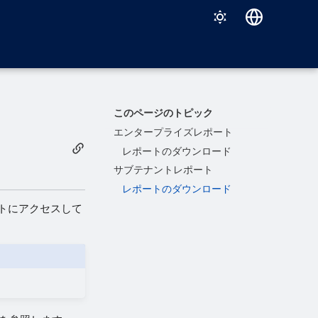
Deutsch
English
Español
このページのトピック
Français
エンタープライズレポート
レポートのダウンロード
Italiano
サブテナントレポート
日本語
レポートのダウンロード
한국어
トにアクセスして
Português (Brasil)
中文（繁體）