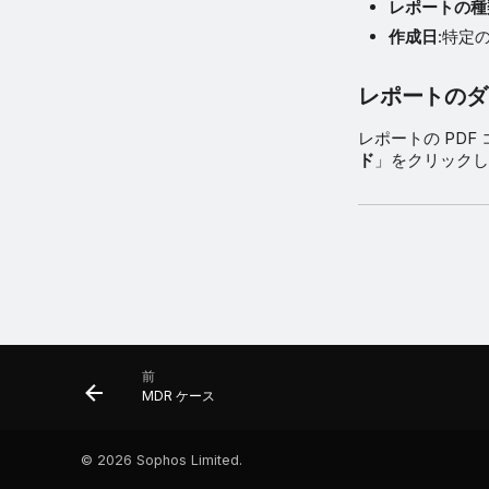
レポートの種
作成日
:特定
レポートのダ
レポートの PD
ド
」をクリックし
前
MDR ケース
©
2026 Sophos Limited.