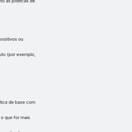
o as políticas de
positivos ou
uto (por exemplo,
ítica de base com
 o que for mais