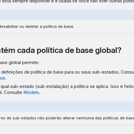
e está sempre disponível e é usada se você não tiver outras políti
sabilitar ou deletar a política de base.
tém cada política de base global?
ase global permite:
s definições de política de base para os seus sub-estados. Consu
ase
.
 qual sub-estado (sub-instalação) a política se aplica. Isso é fei
l. Consulte
Modelo
.
res de sub-estados não poderão alterar nenhuma das políticas de base