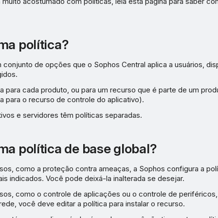
 muito acostumado com políticas, leia esta página para saber com
ma política?
 conjunto de opções que o Sophos Central aplica a usuários, dis
gidos.
ica para cada produto, ou para um recurso que é parte de um prod
ca para o recurso de controle do aplicativo).
tivos e servidores têm políticas separadas.
ma política de base global?
rsos, como a proteção contra ameaças, a Sophos configura a pol
s indicados. Você pode deixá-la inalterada se desejar.
sos, como o controle de aplicações ou o controle de periféricos,
ede, você deve editar a política para instalar o recurso.