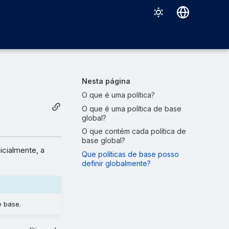
Deutsch
English
Español
Nesta página
Français
O que é uma política?
O que é uma política de base
Italiano
global?
日本語
O que contém cada política de
base global?
한국어
icialmente, a
Que políticas de base posso
definir globalmente?
Português (Brasil)
中文（繁體）
e base.