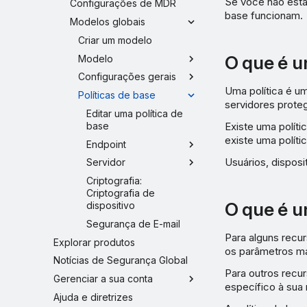
Se você não está
Configurações de MDR
base funcionam.
Modelos globais
Criar um modelo
O que é u
Modelo
Configurações gerais
Uma política é um
Políticas de base
servidores prote
Editar uma política de
base
Existe uma polít
existe uma políti
Endpoint
Usuários, disposi
Servidor
Criptografia:
Criptografia de
O que é u
dispositivo
Segurança de E-mail
Para alguns recu
Explorar produtos
os parâmetros mai
Notícias de Segurança Global
Para outros recur
Gerenciar a sua conta
específico à sua r
Ajuda e diretrizes