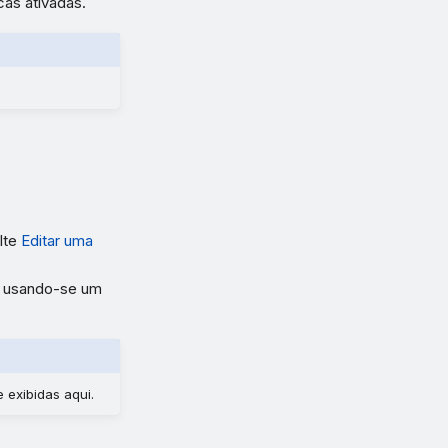
cas ativadas.
lte
Editar uma
to usando-se um
 exibidas aqui.