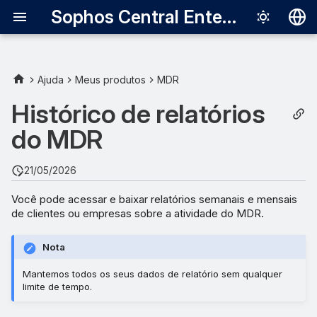
Sophos Central Enterprise
Deutsch
English
Ajuda
Meus produtos
MDR
Español
Histórico de relatórios
Français
do MDR
Italiano
21/05/2026
日本語
Você pode acessar e baixar relatórios semanais e mensais
한국어
de clientes ou empresas sobre a atividade do MDR.
Português (Br
Nota
中文（繁體）
Mantemos todos os seus dados de relatório sem qualquer
limite de tempo.