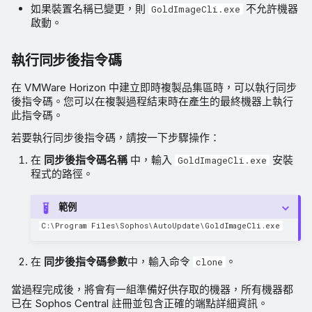
如果裝置名稱已變更，則
不允許機器
GoldImageCli.exe
啟動。
執行同步後指令碼
在 VMWare Horizon 中建立即時複製品集區時，可以執行同步
後指令碼。您可以在複製過程結束時在產生的最終機器上執行
此指令碼。
若要執行同步後指令碼，請按一下步驟操作：
在
同步後指令碼名稱
中，輸入
安裝
GoldImageCli.exe
程式的路徑。
範例
C:\Program Files\Sophos\AutoUpdate\GoldImageCli.exe
在
同步後指令碼參數
中，輸入命令
。
clone
當過程完成後，將會有一組準備好供存取的機器，所有機器都
已在 Sophos Central 註冊並包含正確的端點詳細資訊。