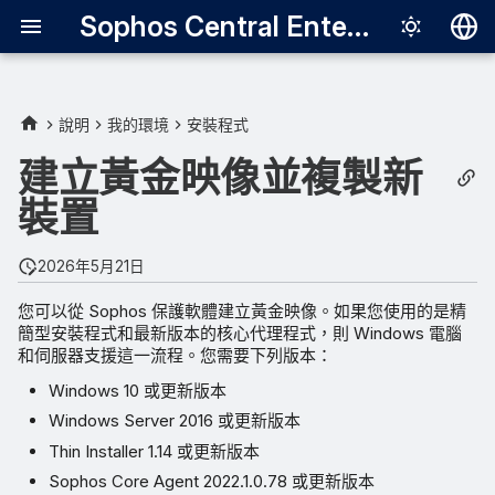
Sophos Central Enterprise
Deutsch
English
說明
我的環境
安裝程式
設定映像
Español
建立黃金映像並複製新
Français
裝置
將現有裝置用作黃金映像
Italiano
Sophos 如何確定虛擬機器是
2026年5月21日
日本語
否爲複製品
您可以從 Sophos 保護軟體建立黃金映像。如果您使用的是精
한국어
簡型安裝程式和最新版本的核心代理程式，則 Windows 電腦
黃金影像通知模式
和伺服器支援這一流程。您需要下列版本：
Português (Br
Windows 10 或更新版本
執行同步後指令碼
中文（繁體）
Windows Server 2016 或更新版本
Thin Installer 1.14 或更新版本
Sophos Core Agent 2022.1.0.78 或更新版本