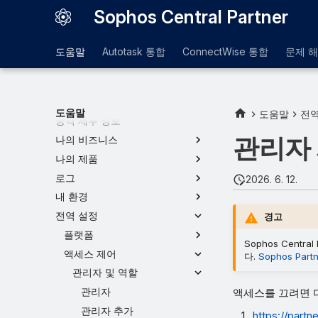
Sophos Central Partner
도움말
Autotask 통합
ConnectWise 통합
문제 
대시보드
대시보드 관리
도움말
도움말
전역
공격 세부 정보
관리자
나의 비즈니스
나의 제품
로그
2026. 6. 12.
내 환경
전역 설정
경고
플랫폼
Sophos Centr
액세스 제어
다.
Sophos Partn
관리자 및 역할
관리자
액세스를 끄려면 
관리자 추가
https://partn