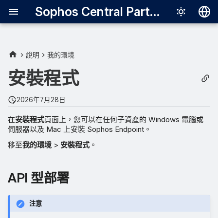
Sophos Central Partner
Deutsch
English
說明
我的環境
Español
安裝程式
Français
2026年7月28日
Italiano
在
安裝程式
頁面上，您可以在任何子資產的 Windows 電腦或
日本語
伺服器以及 Mac 上安裝 Sophos Endpoint。
한국어
移至
我的環境
>
安裝程式
。
Português (Br
API 型部署
中文（繁體）
注意